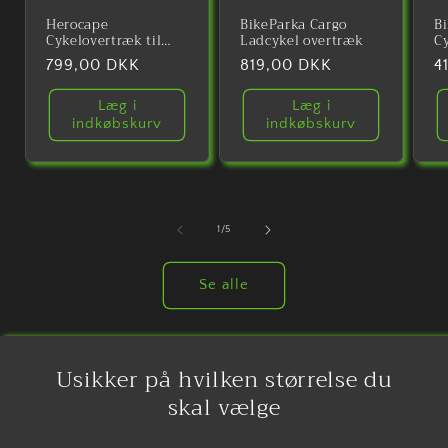
Herocape
BikeParka Cargo
B
Cykelovertræk til
Ladcykel overtræk
C
Ladcykel
Normalpris
799,00 DKK
Normalpris
819,00 DKK
N
4
Læg i
Læg i
indkøbskurv
indkøbskurv
af
1
/
5
Se alle
Usikker på hvilken størrelse du
skal vælge