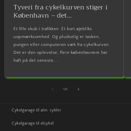
Tyveri fra cykelkurven stiger i
København – det...
Et lille skub i trafikken. Et kort øjebliks
uopmærksomhed. Og pludselig er tasken,
pungen eller computeren væk fra cykelkurven.
Det er den oplevelse, flere københavnere har
haft på det seneste,...
af
1
/
3
Cykelgarage til alm. cykler
Cykelgarage til elcykel