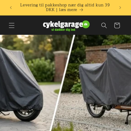
Gå til
un 39
Specialist i covers og overtræk til cykler,
ladcykler og motorcykler.
indhold
Indkøbskurv